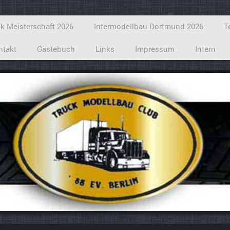
k Meisterschaft 2026
Intermodellbau Dortmund 2026
T
ntakt
Gästebuch
Links
Impressum
Intern